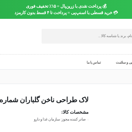
💰 پرداخت نقدی با زرین‌پال = ۱۵٪ تخفیف فوری
💳 خرید قسطی با اسنپ‌پی = پرداخت تا ۴ قسط بدون کارمزد
یی و سلامت
تماس با ما
لاک طراحی ناخن گلباران شماره 2
مشخصات کالا:
صادر کننده مجوز: سازمان غذا و دارو