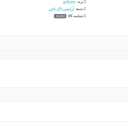
برند:
golbaran
دسته:
آرایشی
,
لاک ناخن
شناسه کالا:
OS-2784