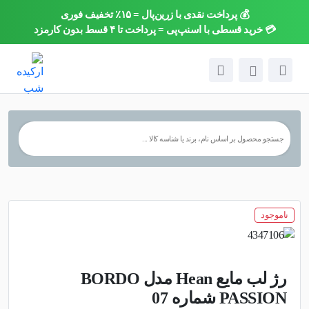
💰 پرداخت نقدی با زرین‌پال = ۱۵٪ تخفیف فوری
×
💳 خرید قسطی با اسنپ‌پی = پرداخت تا ۴ قسط بدون کارمزد
ناموجود
رژ لب مایع Hean مدل BORDO
PASSION شماره 07