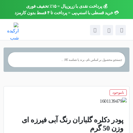
💰 پرداخت نقدی با زرین‌پال = ۱۵٪ تخفیف فوری
×
💳 خرید قسطی با اسنپ‌پی = پرداخت تا ۴ قسط بدون کارمزد
ناموجود
پودر دکلره گلباران رنگ آبی فیرزه ای
وزن 50 گرم