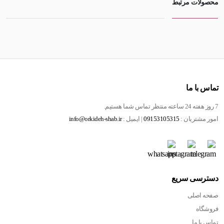
محصولات مرتبط
تماس با ما
7 روز هفته 24 ساعته منتظر تماس شما هستیم.
امور مشتریان :
09153105315
| ایمیل :
info@orkideh-shab.ir
دسترسی سریع
صفحه اصلی
فروشگاه
تماس با ما