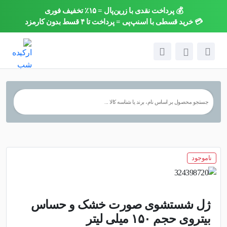
💰 پرداخت نقدی با زرین‌پال = ۱۵٪ تخفیف فوری
×
💳 خرید قسطی با اسنپ‌پی = پرداخت تا ۴ قسط بدون کارمزد
ناموجود
ژل شستشوی صورت خشک و حساس
بیتروی حجم ۱۵۰ میلی لیتر