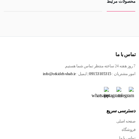
محصولات مرتبط
تماس با ما
7 روز هفته 24 ساعته منتظر تماس شما هستیم.
امور مشتریان :
09153105315
| ایمیل :
info@orkideh-shab.ir
دسترسی سریع
صفحه اصلی
فروشگاه
تماس با ما