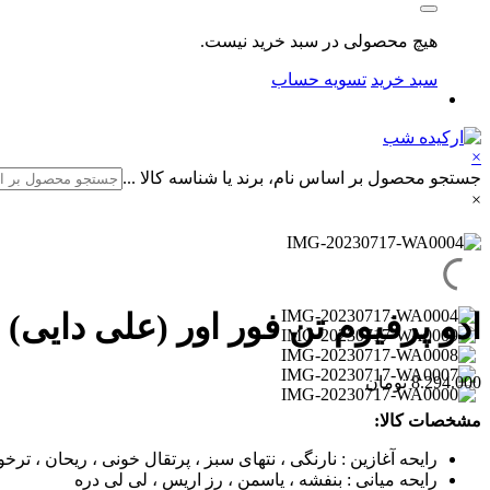
هیچ محصولی در سبد خرید نیست.
سبد خرید
تسویه حساب
×
جستجو محصول بر اساس نام، برند یا شناسه کالا ...
×
ادو پرفیوم تن فور اور (علی دایی) مدل مست
8.294.000
تومان
مشخصات کالا:
رایحه آغازین : نارنگی ، نتهای سبز ، پرتقال خونی ، ریحان ، ترخ
رایحه میانی : بنفشه ، یاسمن ، رز اریس ، لی لی دره