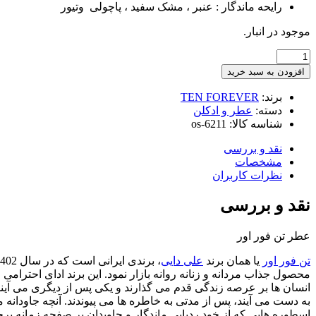
رایحه ماندگار : عنبر ، مشک سفید ، پاچولی وتیور
موجود در انبار.
ادو
پرفیوم
افزودن به سبد خرید
تن
فور
برند:
TEN FOREVER
اور
دسته:
عطر و ادکلن
(علی
شناسه کالا:
os-6211
دایی)
نقد و بررسی
مدل
مشخصات
مسترفول
نظرات کاربران
100میلی
لیتر
نقد و بررسی
عدد
عطر تن فور اور
تن فور اور
یا همان برند
علی دایی
محصول جذاب مردانه و زنانه روانه بازار نمود. این برند ادای احترامی
انسان ها بر عرصه زندگی قدم می گذارند و یکی پس از دیگری می آیند
به دست می آیند، پس از مدتی به خاطره ها می پیوندند. آنچه جاودانه
اسطوره هایی که از خود ردپایی ماندگار و جاویدان بر صفحه زمانه برجا