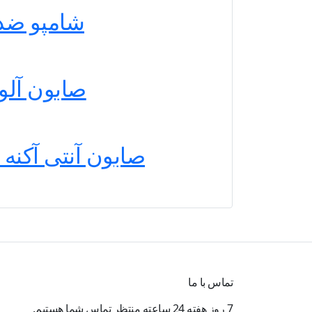
شامپو ضدشوره 
صابون آلوئه ورا دی
صابون آنتی آکنه تی سی سی
تماس با ما
7 روز هفته 24 ساعته منتظر تماس شما هستیم.