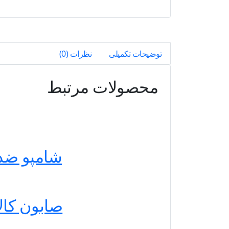
توضیحات تکمیلی
نظرات (0)
محصولات مرتبط
شامپو ضدشوره 
صابون کالاندولا دی