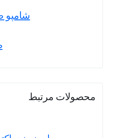
شامپو ضدری
ص
محصولات مرتبط