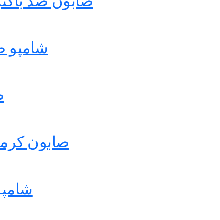
صابون ضد باکتری تی تری 
شامپو ضدری
ص
صابون کرمی خیار دیت
شامپو م