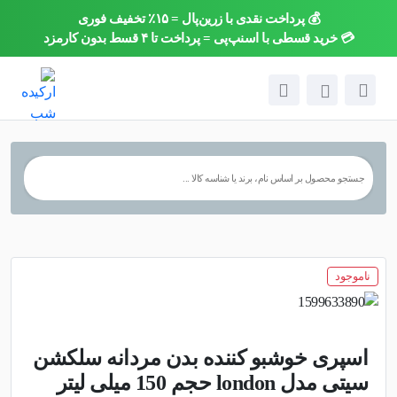
💰 پرداخت نقدی با زرین‌پال = ۱۵٪ تخفیف فوری
×
💳 خرید قسطی با اسنپ‌پی = پرداخت تا ۴ قسط بدون کارمزد
ناموجود
اسپری خوشبو کننده بدن مردانه سلکشن
سیتی مدل london حجم 150 میلی لیتر