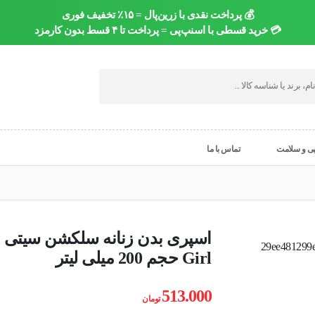
💰 پرداخت نقدی با زرین‌پال = ۱۵٪ تخفیف فوری
💳 خرید قسطی با اسنپ‌پی = پرداخت تا ۴ قسط بدون کارمزد
یی و سلامت
تماس با ما
Girl حجم 200 میلی لیتر
513.000
تومان