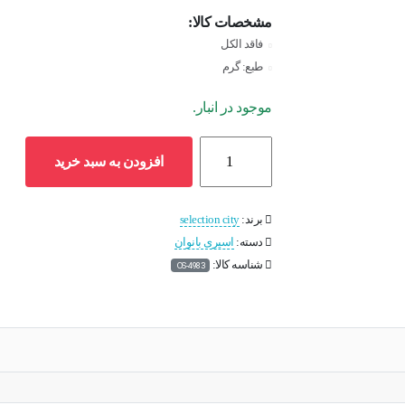
مشخصات کالا:
فاقد الکل
طبع: گرم
موجود در انبار.
اسپری
افزودن به سبد خرید
بدن
زنانه
سلکشن
برند:
selection city
سیتی
دسته:
اسپری بانوان
مدل
شناسه کالا:
OS-4983
Good
Girl
حجم
200
میلی
لیتر