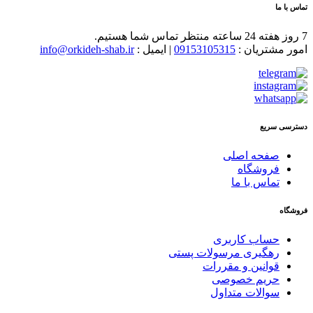
ما
مشتریان :
09153105315
| ایمیل :
info@orkideh-shab.ir
 سریع
صفحه اصلی
فروشگاه
تماس با ما
حساب کاربری
رهگیری مرسولات پستی
قوانین و مقررات
حریم خصوصی
سوالات متداول