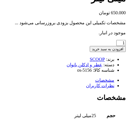
65
تومان
ت تکمیلی این محصول بزودی بروزرسانی می‌شود ...
در انبار.
یوم
ن به سبد خرید
پ
برند:
SCOOP
PL
دسته:
عطر و ادکلن بانوان
INT
شناسه کالا:
os-5156
مشخصات
نظرات کاربران
صات
حجم
25میلی لیتر