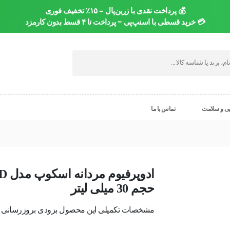
💰 پرداخت نقدی با زرین‌پال = ۱۵٪ تخفیف فوری
💳 خرید قسطی با اسنپ‌پی = پرداخت تا ۴ قسط بدون کارمزد
یی و سلامت
تماس با ما
ادوپ
حجم 30 میلی لیتر
مشخصات تکمیلی این محصول بزودی بروزرسانی می