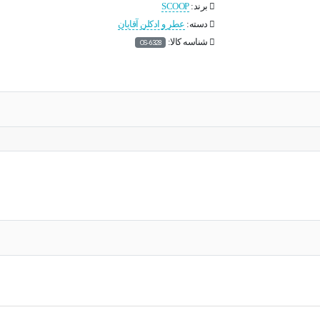
برند:
SCOOP
دسته:
عطر و ادکلن آقایان
شناسه کالا:
OS-6328