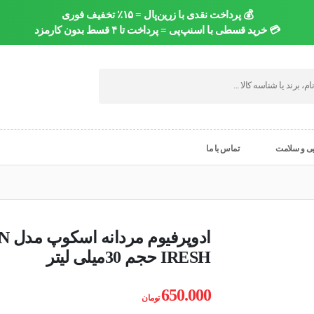
💰 پرداخت نقدی با زرین‌پال = ۱۵٪ تخفیف فوری
💳 خرید قسطی با اسنپ‌پی = پرداخت تا ۴ قسط بدون کارمزد
یی و سلامت
تماس با ما
ادوپرف
IRESH حجم 30میلی لیتر
650.000
تومان