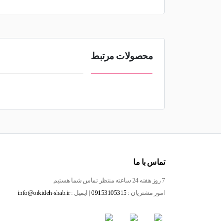
محصولات مرتبط
تماس با ما
7 روز هفته 24 ساعته منتظر تماس شما هستیم.
امور مشتریان :
09153105315
| ایمیل :
info@orkideh-shab.ir