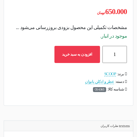
650.000
تومان
مشخصات تکمیلی این محصول بزودی بروزرسانی می‌شود ...
موجود در انبار.
ادوپرفیوم
افزودن به سبد خرید
زنانه
اسکوپ
مدل
برند:
SCOOP
Blackxs
دسته:
عطر و ادکلن بانوان
حجم
شناسه کالا:
OS-6365
30میلی
لیتر
عدد
نظرات کاربران