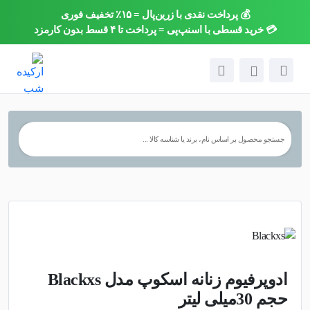
💰 پرداخت نقدی با زرین‌پال = ۱۵٪ تخفیف فوری
×
💳 خرید قسطی با اسنپ‌پی = پرداخت تا ۴ قسط بدون کارمزد
ادوپرفیوم زنانه اسکوپ مدل Blackxs
حجم 30میلی لیتر