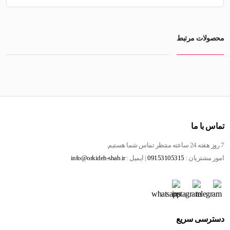
محصولات مرتبط
تماس با ما
7 روز هفته 24 ساعته منتظر تماس شما هستیم.
امور مشتریان :
09153105315
| ایمیل :
info@orkideh-shab.ir
دسترسی سریع