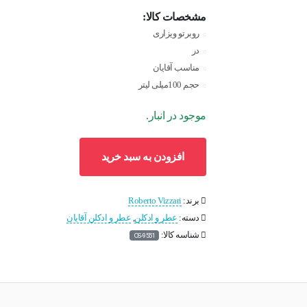
مشخصات کالا:
روبرتو ویزاری
در
مناسب آقایان
حجم 100میلی لیتر
موجود در انبار.
افزودن به سبد خرید
برند:
Roberto Vizzari
دسته:
عطر و ادکلن
,
عطر و ادکلن آقایان
شناسه کالا:
OS-9551