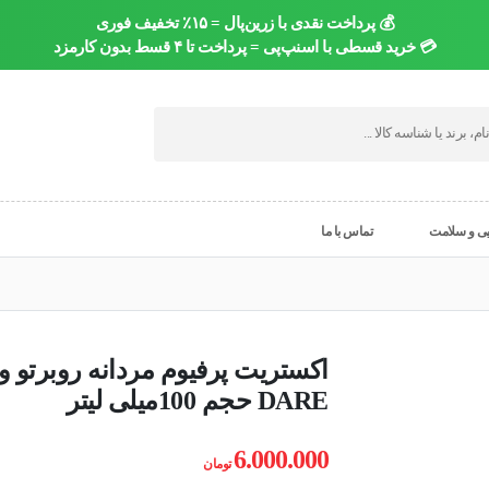
💰 پرداخت نقدی با زرین‌پال = ۱۵٪ تخفیف فوری
💳 خرید قسطی با اسنپ‌پی = پرداخت تا ۴ قسط بدون کارمزد
یی و سلامت
تماس با ما
اکستریت پرفیوم مردانه روبرتو 
DARE حجم 100میلی لیتر
6.000.000
تومان