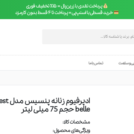
پرداخت نقدی با زرین‌پال = ۱۵٪ تخفیف فوری
خرید قسطی با اسنپ‌پی = پرداخت تا ۴ قسط بدون کارمزد
یی و سلامت
تماس با ما
ادپرفیوم ز
belle حجم 75 میلی لیتر
مشخصات کالا:
ویژگی‌های محصول: