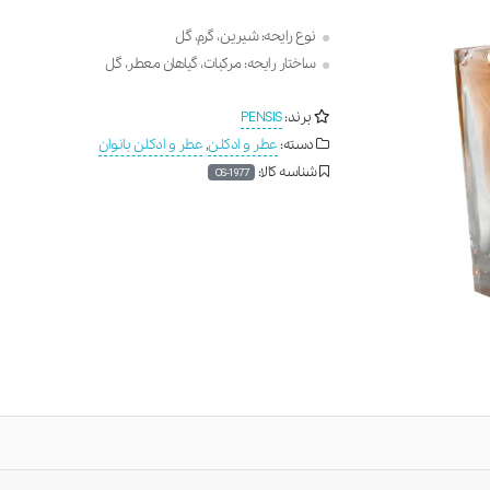
نوع رایحه: شیرین، گرم، گل
ساختار رایحه: مرکبات، گیاهان معطر، گل
برند:
PENSIS
دسته:
عطر و ادکلن
,
عطر و ادکلن بانوان
شناسه کالا:
OS-1977