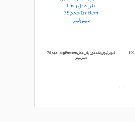
ادو پرفیوم زنانه مون بلان مدل Lady Emblem حجم 75
ادو تویلت فراری مدل Radiant Bergamot حجم 100
میلی لیتر
حجم 85 میلی لیتر