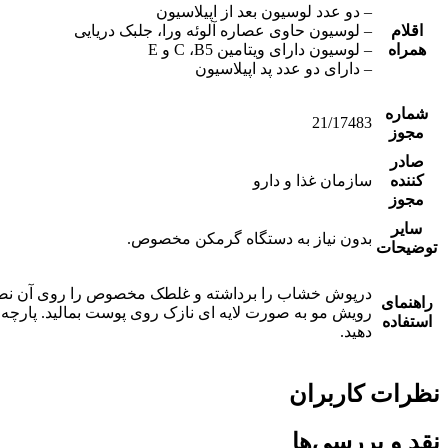
– دو عدد لوسیون بعد از اپیلاسیون
اقلام
– لوسیون حاوی عصاره آلوئه ورا، جلبک دریایی
همراه
– لوسیون دارای ویتامین C ،B5 و E
– دارای دو عدد پد اپیلاسیون
شماره
21/17483
مجوز
صادر
کننده
سازمان غذا و دارو
مجوز
سایر
بدون نیاز به دستگاه گرمکن مخصوص.
توضیحات
درپوش خشاب را برداشته و غلطک مخصوص را روی آن نصب ک
راهنمای
رویش مو به صورت لایه ای نازک روی پوست بمالید. پارچه
استفاده
دهید.
نظرات کاربران
نقد و بررسی‌ها