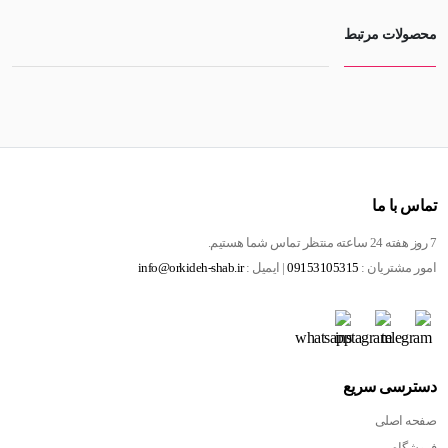
محصولات مرتبط
تماس با ما
7 روز هفته 24 ساعته منتظر تماس شما هستیم.
امور مشتریان :
09153105315
| ایمیل :
info@orkideh-shab.ir
دسترسی سریع
صفحه اصلی
فروشگاه