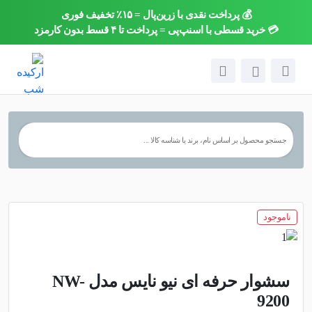
💰 پرداخت نقدی با زرین‌پال = ۱۵٪ تخفیف فوری
×
💳 خرید قسطی با اسنپ‌پی = پرداخت تا ۴ قسط بدون کارمزد
ناموجود
سشوار حرفه ای نیو نایس مدل NW-
9200