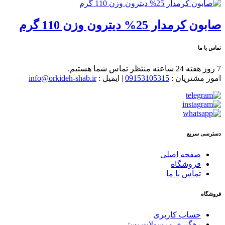
صابون کرمدار 25% دیترون وزن 110 گرم
تماس با ما
7 روز هفته 24 ساعته منتظر تماس شما هستیم.
امور مشتریان :
09153105315
| ایمیل :
info@orkideh-shab.ir
دسترسی سریع
صفحه اصلی
فروشگاه
تماس با ما
فروشگاه
حساب کاربری
رهگیری مرسولات پستی