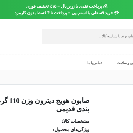
💰 پرداخت نقدی با زرین‌پال = ۱۵٪ تخفیف فوری
💳 خرید قسطی با اسنپ‌پی = پرداخت تا ۴ قسط بدون کارمزد
یی و سلامت
تماس با ما
صابون هویج 
بندی قدیمی
مشخصات کالا:
ویژگی‌های محصول: