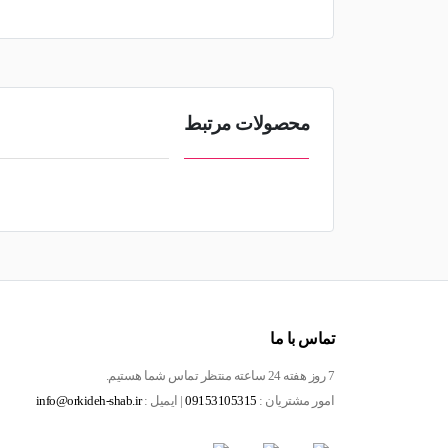
محصولات مرتبط
تماس با ما
7 روز هفته 24 ساعته منتظر تماس شما هستیم.
امور مشتریان :
09153105315
| ایمیل :
info@orkideh-shab.ir