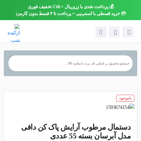
💰 پرداخت نقدی با زرین‌پال = ۱۵٪ تخفیف فوری
×
💳 خرید قسطی با اسنپ‌پی = پرداخت تا ۴ قسط بدون کارمزد
ناموجود
دستمال مرطوب آرایش پاک کن دافی
مدل آبرسان بسته 55 عددی