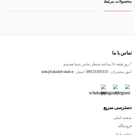
محصولات مرتبط
تماس با ما
7 روز هفته 24 ساعته منتظر تماس شما هستیم.
امور مشتریان :
09153105315
| ایمیل :
info@orkideh-shab.ir
دسترسی سریع
صفحه اصلی
فروشگاه
تماس با ما