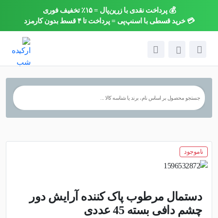
💰 پرداخت نقدی با زرین‌پال = ۱۵٪ تخفیف فوری
×
💳 خرید قسطی با اسنپ‌پی = پرداخت تا ۴ قسط بدون کارمزد
ناموجود
دستمال مرطوب پاک کننده آرایش دور
چشم دافی بسته 45 عددی