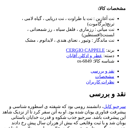
مشخصات کالا:
نت آغازین : نت با طراوت ، نت دریایی ، گیاه لامی ،
ترنج(برگاموت)
نت میانی : رزماری ، فلفل سیاه ، رز شمعدانی ،
ابسنت(افسنطین)
نت ماندگار : وتیور ، نعنای هندی ، لابدانوم ، مشک
برند:
CERGIO CAPPELE
دسته:
عطر و ادکلن آقایان
شناسه کالا:
os-6849
نقد و بررسی
مشخصات
نظرات کاربران
نقد و بررسی
سرجیو کاپل
، دانشمند رومی بود که شیفته ی اسطوره شناسی و
پیشرفت فناوری یونان شده بود. او به آتن سفر کرد تا از نزدیک شاهد
این پیشرفت باشد. سرجیو جذب شکوه و قدرت خدایان باستانی
یونان شد و با ثبت وقایعی که بیش از هزران سال پیش رخ دادند