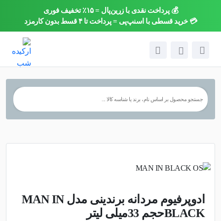
💰 پرداخت نقدی با زرین‌پال = ۱۵٪ تخفیف فوری
×
💳 خرید قسطی با اسنپ‌پی = پرداخت تا ۴ قسط بدون کارمزد
ادوپرفیوم مردانه برندینی مدل MAN IN
BLACKحجم 33میلی لیتر