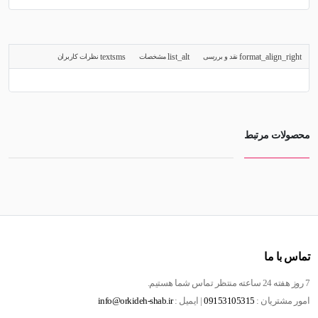
لیتر
عدد
نقد و بررسی
مشخصات
نظرات کاربران
محصولات مرتبط
تماس با ما
7 روز هفته 24 ساعته منتظر تماس شما هستیم.
امور مشتریان :
09153105315
| ایمیل :
info@orkideh-shab.ir