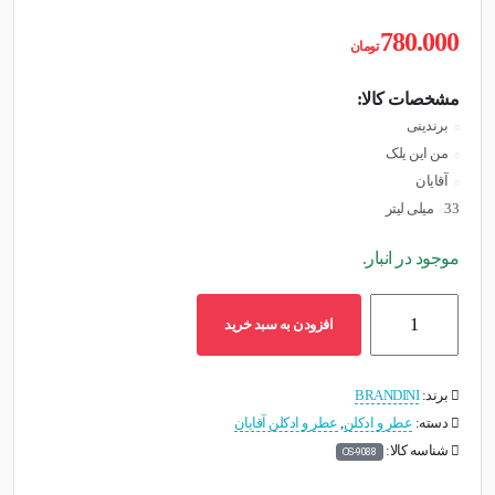
780.000
تومان
مشخصات کالا:
برندینی
من این یلک
آقایان
33میلی لیتر
موجود در انبار.
ادوپرفیوم
افزودن به سبد خرید
مردانه
برندینی
مدل
برند:
BRANDINI
MAN
دسته:
عطر و ادکلن
,
عطر و ادکلن آقایان
IN
شناسه کالا:
OS-9088
BLACKحجم
33میلی