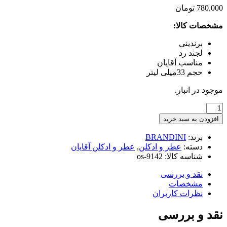
780.000
تومان
مشخصات کالا:
برندینی
لجند رد
مناسب آقایان
حجم 33میلی لیتر
موجود در انبار.
ادوپرفیوم
مردانه
افزودن به سبد خرید
برندینی
مدل
برند:
BRANDINI
LEGEND
دسته:
عطر و ادکلن
,
عطر و ادکلن آقایان
RED
شناسه کالا:
os-9142
حجم
33میلی
نقد و بررسی
لیتر
مشخصات
عدد
نظرات کاربران
نقد و بررسی