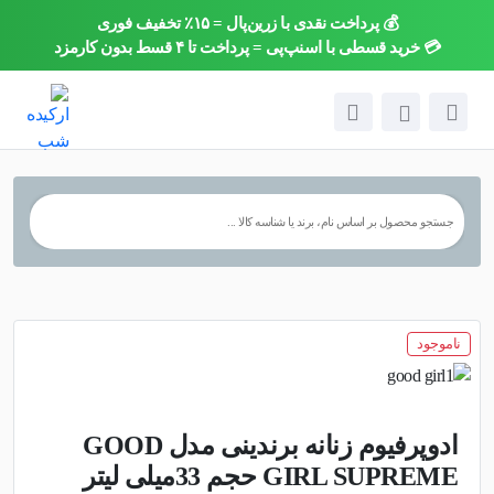
💰 پرداخت نقدی با زرین‌پال = ۱۵٪ تخفیف فوری
×
💳 خرید قسطی با اسنپ‌پی = پرداخت تا ۴ قسط بدون کارمزد
ناموجود
ادوپرفیوم زنانه برندینی مدل GOOD
GIRL SUPREME حجم 33میلی لیتر