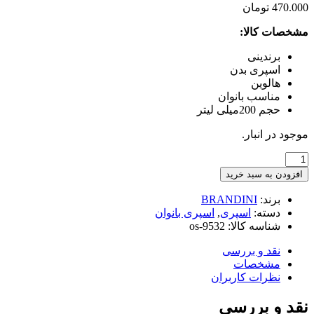
470.000
تومان
مشخصات کالا:
برندینی
اسپری بدن
هالوین
مناسب بانوان
حجم 200میلی لیتر
موجود در انبار.
اسپری
بدن
افزودن به سبد خرید
زنانه
برندینی
برند:
BRANDINI
مدل
دسته:
اسپری
,
اسپری بانوان
HALLOWEEN
شناسه کالا:
os-9532
حجم
200
نقد و بررسی
میلی
مشخصات
لیتر
نظرات کاربران
عدد
نقد و بررسی