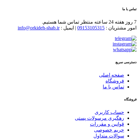
تماس با ما
7 روز هفته 24 ساعته منتظر تماس شما هستیم.
امور مشتریان :
09153105315
| ایمیل :
info@orkideh-shab.ir
دسترسی سریع
صفحه اصلی
فروشگاه
تماس با ما
فروشگاه
حساب کاربری
رهگیری مرسولات پستی
قوانین و مقررات
حریم خصوصی
سوالات متداول