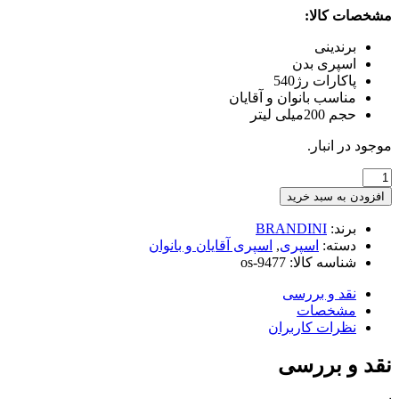
مشخصات کالا:
برندینی
اسپری بدن
پاکارات رژ540
مناسب بانوان و آقایان
حجم 200میلی لیتر
موجود در انبار.
اسپری
بدن
افزودن به سبد خرید
برندینی
مدل
برند:
BRANDINI
Baccarat
دسته:
اسپری
,
اسپری آقایان و بانوان
ROUGE
شناسه کالا:
os-9477
540
حجم
نقد و بررسی
200
مشخصات
میلی
نظرات کاربران
لیتر
عدد
نقد و بررسی