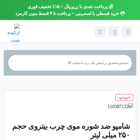
💰 پرداخت نقدی با زرین‌پال = ۱۵٪ تخفیف فوری
×
💳 خرید قسطی با اسنپ‌پی = پرداخت تا ۴ قسط بدون کارمزد
ناموجود
شامپو ضد شوره موی چرب بیتروی حجم
۲۵۰ میلی لیتر