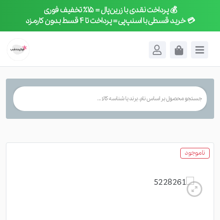
💰 پرداخت نقدی با زرین‌پال = ۱۵٪ تخفیف فوری
×
💳 خرید قسطی با اسنپ‌پی = پرداخت تا ۴ قسط بدون کارمزد
ناموجود