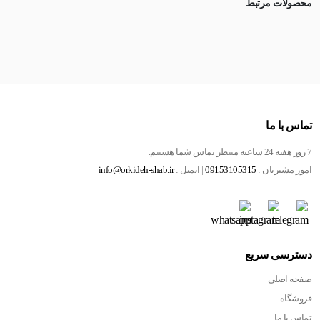
محصولات مرتبط
تماس با ما
7 روز هفته 24 ساعته منتظر تماس شما هستیم.
امور مشتریان :
09153105315
| ایمیل :
info@orkideh-shab.ir
دسترسی سریع
صفحه اصلی
فروشگاه
تماس با ما