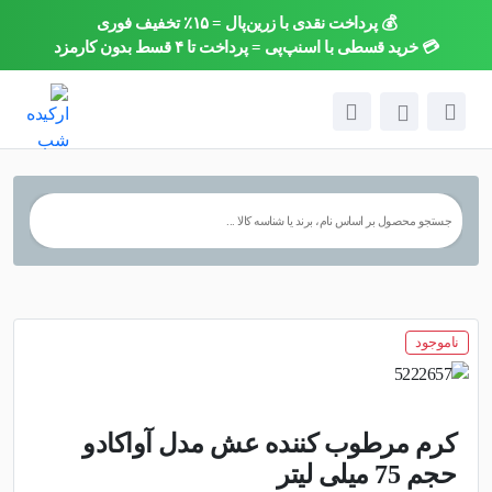
💰 پرداخت نقدی با زرین‌پال = ۱۵٪ تخفیف فوری
×
💳 خرید قسطی با اسنپ‌پی = پرداخت تا ۴ قسط بدون کارمزد
ناموجود
کرم مرطوب کننده عش مدل آواکادو
حجم 75 میلی لیتر