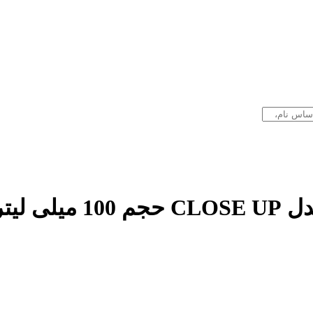
 لیتر