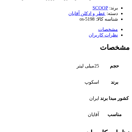
برند:
SCOOP
دسته:
عطر و ادکلن آقایان
شناسه کالا:
os-5198
مشخصات
نظرات کاربران
مشخصات
حجم
25میلی لیتر
برند
اسکوپ
کشور مبدا برند
ایران
مناسب
آقایان