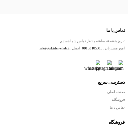
تماس با ما
7 روز هفته 24 ساعته منتظر تماس شما هستیم.
امور مشتریان :
09153105315
| ایمیل :
info@orkideh-shab.ir
دسترسی سریع
صفحه اصلی
فروشگاه
تماس با ما
فروشگاه