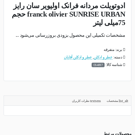
ادوتویلت مردانه فرانک اولیویر سان رایز
franck olivier SUNRISE URBAN حجم
75میلی لیتر
مشخصات تکمیلی این محصول بزودی بروزرسانی می‌شود ...
برند: متفرقه
دسته:
عطر و ادکلن
,
عطر و ادکلن آقایان
شناسه کالا:
OS-4097
مشخصات
نظرات کاربران
محصولات مرتبط