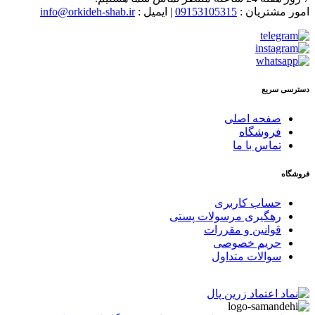
امور مشتریان :
09153105315
| ایمیل :
info@orkideh-shab.ir
دسترسی سریع
صفحه اصلی
فروشگاه
تماس با ما
فروشگاه
حساب کاربری
رهگیری مرسولات پستی
قوانین و مقررات
حریم خصوصی
سوالات متداول